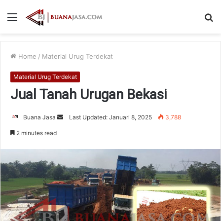
Menu
S
fo
Home
/
Material Urug Terdekat
Material Urug Terdekat
Jual Tanah Urugan Bekasi
Send
Buana Jasa
Last Updated: Januari 8, 2025
3,788
an
2 minutes read
email