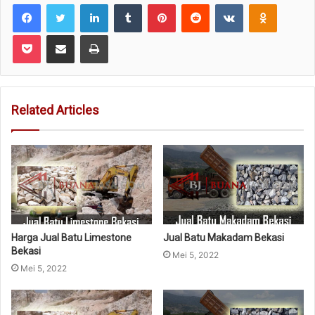
Facebook
Twitter
LinkedIn
Tumblr
Pinterest
Reddit
VKontakte
Odnoklas
Pocket
Share via Email
Print
Related Articles
Harga Jual Batu Limestone
Jual Batu Makadam Bekasi
Bekasi
Mei 5, 2022
Mei 5, 2022