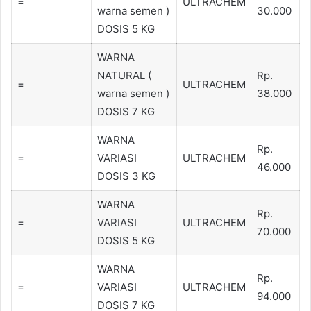
=
ULTRACHEM
warna semen )
30.000
DOSIS 5 KG
WARNA
NATURAL (
Rp.
=
ULTRACHEM
warna semen )
38.000
DOSIS 7 KG
WARNA
Rp.
=
VARIASI
ULTRACHEM
46.000
DOSIS 3 KG
WARNA
Rp.
=
VARIASI
ULTRACHEM
70.000
DOSIS 5 KG
WARNA
Rp.
=
VARIASI
ULTRACHEM
94.000
DOSIS 7 KG