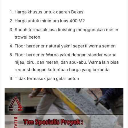
Harga khusus untuk daerah Bekasi
Harga untuk minimum luas 400 M2
Sudah termasuk jasa finishing menggunakan mesin
trowel beton
Floor hardener natural yakni seperti warna semen
Floor hardener Warna yakni dengan standar warna
hijau, biru, dan merah, dan abu-abu. Warna lain bisa
request dengan ketentuan harga yang berbeda
Tidak termasuk jasa gelar beton