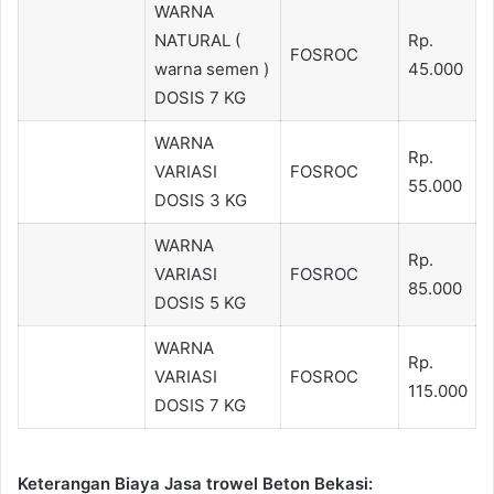
WARNA
NATURAL (
Rp.
FOSROC
warna semen )
45.000
DOSIS 7 KG
WARNA
Rp.
VARIASI
FOSROC
55.000
DOSIS 3 KG
WARNA
Rp.
VARIASI
FOSROC
85.000
DOSIS 5 KG
WARNA
Rp.
VARIASI
FOSROC
115.000
DOSIS 7 KG
Keterangan Biaya Jasa trowel Beton Bekasi: