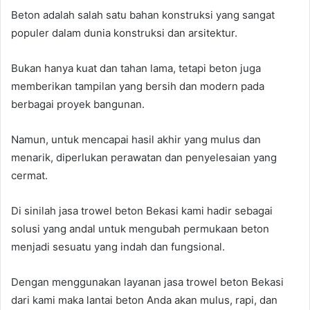
Beton adalah salah satu bahan konstruksi yang sangat
populer dalam dunia konstruksi dan arsitektur.
Bukan hanya kuat dan tahan lama, tetapi beton juga
memberikan tampilan yang bersih dan modern pada
berbagai proyek bangunan.
Namun, untuk mencapai hasil akhir yang mulus dan
menarik, diperlukan perawatan dan penyelesaian yang
cermat.
Di sinilah jasa trowel beton Bekasi kami hadir sebagai
solusi yang andal untuk mengubah permukaan beton
menjadi sesuatu yang indah dan fungsional.
Dengan menggunakan layanan jasa trowel beton Bekasi
dari kami maka lantai beton Anda akan mulus, rapi, dan