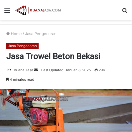
Menu
S
fo
Home
/
Jasa Pengecoran
Jasa Pengecoran
Jasa Trowel Beton Bekasi
Send
Buana Jasa
Last Updated: Januari 8, 2025
296
an
4 minutes read
email