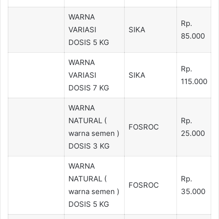
WARNA
Rp.
VARIASI
SIKA
85.000
DOSIS 5 KG
WARNA
Rp.
VARIASI
SIKA
115.000
DOSIS 7 KG
WARNA
NATURAL (
Rp.
FOSROC
warna semen )
25.000
DOSIS 3 KG
WARNA
NATURAL (
Rp.
FOSROC
warna semen )
35.000
DOSIS 5 KG