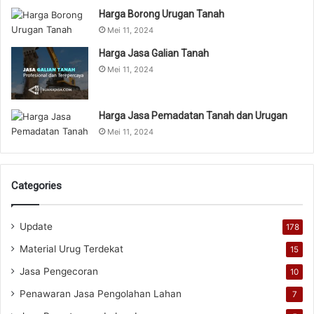
Harga Borong Urugan Tanah
Mei 11, 2024
Harga Jasa Galian Tanah
Mei 11, 2024
Harga Jasa Pemadatan Tanah dan Urugan
Mei 11, 2024
Categories
Update
178
Material Urug Terdekat
15
Jasa Pengecoran
10
Penawaran Jasa Pengolahan Lahan
7