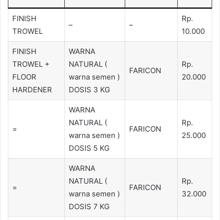
FINISH
Rp.
–
–
TROWEL
10.000
FINISH
WARNA
TROWEL +
NATURAL (
Rp.
FARICON
FLOOR
warna semen )
20.000
HARDENER
DOSIS 3 KG
WARNA
NATURAL (
Rp.
=
FARICON
warna semen )
25.000
DOSIS 5 KG
WARNA
NATURAL (
Rp.
=
FARICON
warna semen )
32.000
DOSIS 7 KG