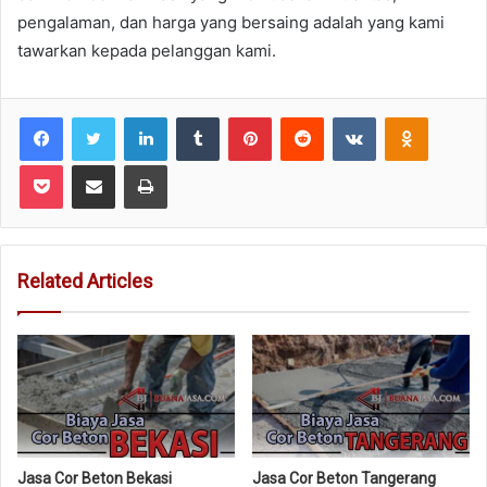
pengalaman, dan harga yang bersaing adalah yang kami
tawarkan kepada pelanggan kami.
Facebook
Twitter
LinkedIn
Tumblr
Pinterest
Reddit
VKontakte
Odnoklas
Pocket
Share via Email
Print
Related Articles
Jasa Cor Beton Bekasi
Jasa Cor Beton Tangerang