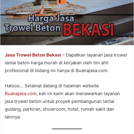
Jasa Trowel Beton Bekasi
– Dapatkan layanan jasa trowel
lantai beton harga murah di kerjakan oleh tim ahli
profesional di bidang ini hanya di Buanajasa.com.
Halooo… Selamat datang di halaman website
Buanajasa.com
, kali ini kami akan menawarkan layanan
jasa trowel beton untuk proyek pembangunan lantai
gudang, parkiran, showroom, hotel, rumah sakit dan
lainnya.