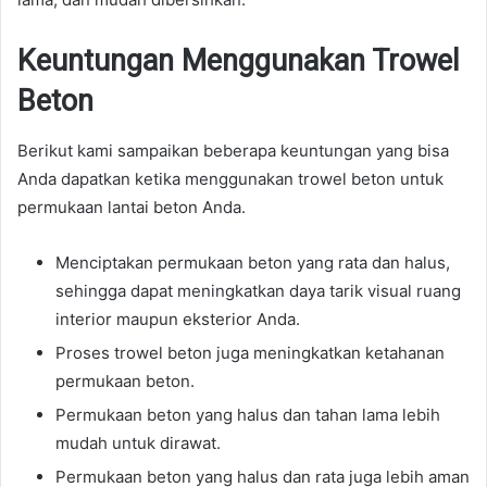
Keuntungan Menggunakan Trowel
Beton
Berikut kami sampaikan beberapa keuntungan yang bisa
Anda dapatkan ketika menggunakan trowel beton untuk
permukaan lantai beton Anda.
Menciptakan permukaan beton yang rata dan halus,
sehingga dapat meningkatkan daya tarik visual ruang
interior maupun eksterior Anda.
Proses trowel beton juga meningkatkan ketahanan
permukaan beton.
Permukaan beton yang halus dan tahan lama lebih
mudah untuk dirawat.
Permukaan beton yang halus dan rata juga lebih aman