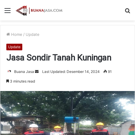
Menu
S
fo
Home
/
Update
Update
Jasa Sondir Tanah Kuningan
Send
Buana Jasa
Last Updated: Desember 14, 2024
91
an
3 minutes read
email