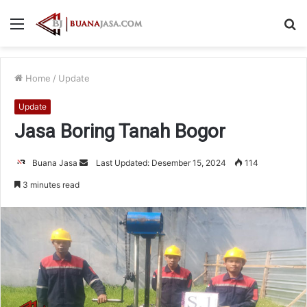
Menu
S
fo
Home
/
Update
Update
Jasa Boring Tanah Bogor
Send
Buana Jasa
Last Updated: Desember 15, 2024
114
an
3 minutes read
email