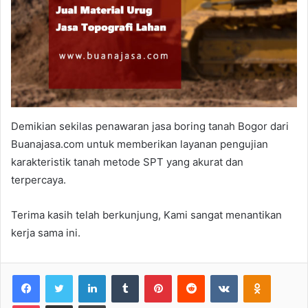
Demikian sekilas penawaran jasa boring tanah Bogor dari
Buanajasa.com untuk memberikan layanan pengujian
karakteristik tanah metode SPT yang akurat dan
terpercaya.
Terima kasih telah berkunjung, Kami sangat menantikan
kerja sama ini.
Facebook
Twitter
LinkedIn
Tumblr
Pinterest
Reddit
VKontakte
Odnoklas
Pocket
Share via Email
Print