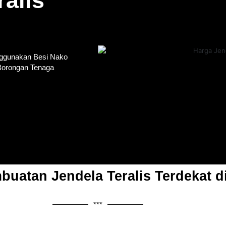
alis
nggunakan Besi Nako
 Borongan Tenaga
uatan Jendela Teralis Terdekat d
***