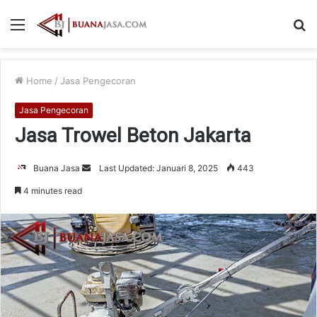
Menu
S
fo
Home
/
Jasa Pengecoran
Jasa Pengecoran
Jasa Trowel Beton Jakarta
Send
Buana Jasa
Last Updated: Januari 8, 2025
443
an
4 minutes read
email