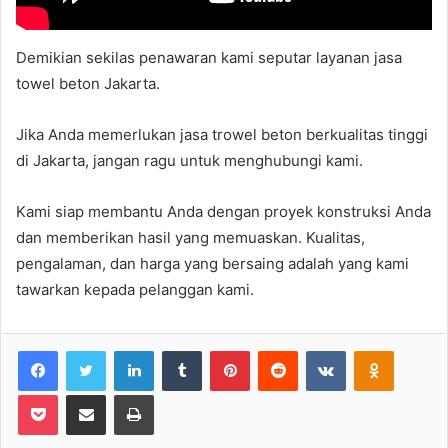
Demikian sekilas penawaran kami seputar layanan jasa
towel beton Jakarta.
Jika Anda memerlukan jasa trowel beton berkualitas tinggi
di Jakarta, jangan ragu untuk menghubungi kami.
Kami siap membantu Anda dengan proyek konstruksi Anda
dan memberikan hasil yang memuaskan. Kualitas,
pengalaman, dan harga yang bersaing adalah yang kami
tawarkan kepada pelanggan kami.
Facebook
Twitter
LinkedIn
Tumblr
Pinterest
Reddit
VKontakte
Odnoklas
Pocket
Share via Email
Print