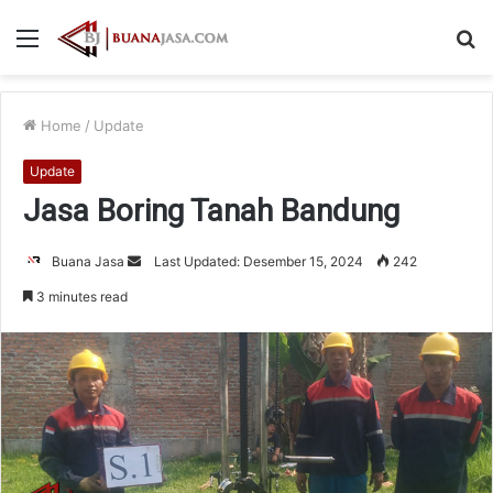
Menu
S
fo
Home
/
Update
Update
Jasa Boring Tanah Bandung
Send
Buana Jasa
Last Updated: Desember 15, 2024
242
an
3 minutes read
email