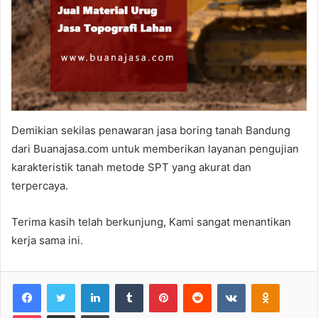
Demikian sekilas penawaran jasa boring tanah Bandung
dari Buanajasa.com untuk memberikan layanan pengujian
karakteristik tanah metode SPT yang akurat dan
terpercaya.
Terima kasih telah berkunjung, Kami sangat menantikan
kerja sama ini.
Facebook
Twitter
LinkedIn
Tumblr
Pinterest
Reddit
VKontakte
Odnoklas
Pocket
Share via Email
Print